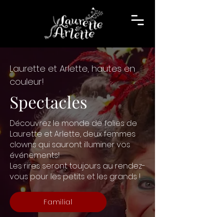
Laurette et Arlette, hautes en
couleur!
Spectacles
Découvrez le monde de folies de
Laurette et Arlette, deux femmes
clowns qui sauront illuminer vos
événements!
Les rires seront toujours au rendez-
vous pour les petits et les grands !
Familial